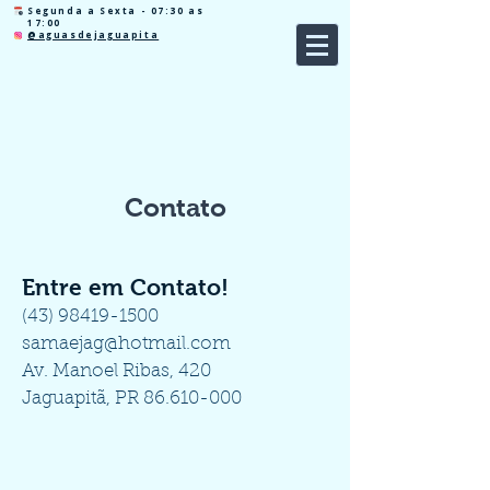
Segunda a Sexta - 07:30 as
17:00
@aguasdejaguapita
Contato
Entre em Contato!
(43) 98419-1500
samaejag@hotmail.com
Av. Manoel Ribas, 420
Jaguapitã, PR
86.610-000