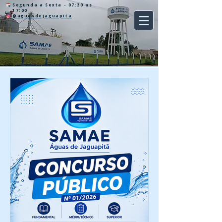
Segunda a Sexta - 07:30 as
17:00
@aguasdejaguapita