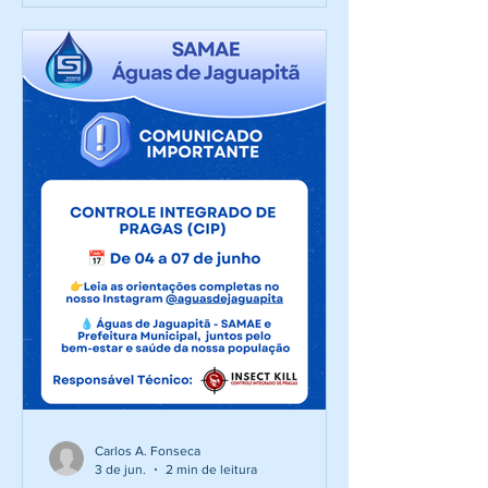
efetivos e formação de cadastro reserva
para seu quadro de servidores. O
concurso será executado pela
Fundação FAFIPA e contempla
oportunidades para candidatos de
níveis Fundamental, Médio/Técnico e
Superior, reforçando o compromisso da
autarquia com a mel
Carlos A. Fonseca
3 de jun.
2 min de leitura