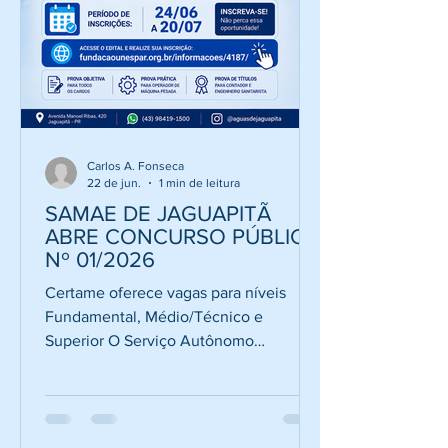
Carlos A. Fonseca
22 de jun.
1 min de leitura
SAMAE DE JAGUAPITÃ
ABRE CONCURSO PÚBLICO
Nº 01/2026
Certame oferece vagas para níveis
Fundamental, Médio/Técnico e
Superior O Serviço Autônomo
Municipal de Água e Esgoto (SAMAE)
de Jaguapitã informa a abertura do
Concurso Público nº 01/2026,
destinado ao provimento de cargos