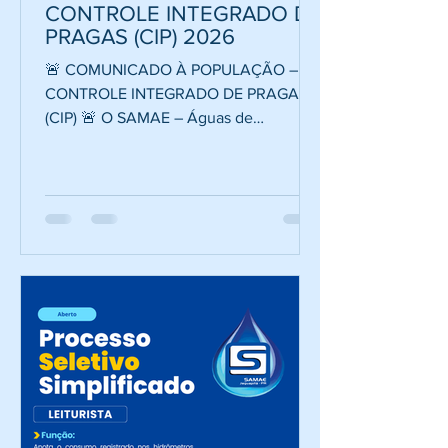
CONTROLE INTEGRADO DE
PRAGAS (CIP) 2026
🚨 COMUNICADO À POPULAÇÃO –
CONTROLE INTEGRADO DE PRAGAS
(CIP) 🚨 O SAMAE – Águas de
Jaguapitã informa que realizará, entre
os dias 04 e 07 de junho, serviços de
Controle Integrado de Pragas (CIP) na
rede coletora de esgoto do município.
A ação tem como objetivo combater a
proliferação de baratas, ratos e outros
vetores, contribuindo para a melhoria
das condições de saúde pública e
saneamento da cidade. O serviço será
executado por empresa especializada,
utilizando a técnica